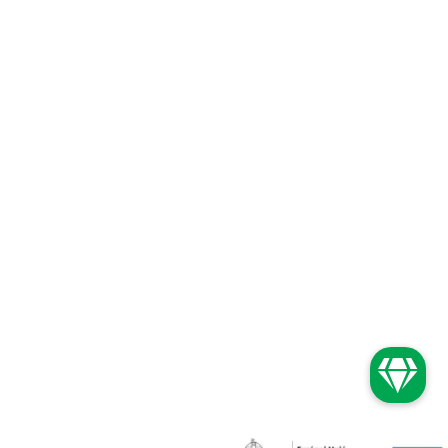
Elérhetőségek
Képek
Smaragd Vendégház
Mecsekioriaskaland.hu